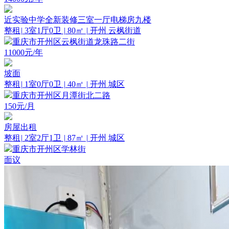
近实验中学全新装修三室一厅电梯房九楼
整租
|
3室1厅0卫
|
80㎡
|
开州 云枫街道
重庆市开州区云枫街道龙珠路二街
11000
元/年
坡面
整租
|
1室0厅0卫
|
40㎡
|
开州 城区
重庆市开州区月潭街北二路
150
元/月
房屋出租
整租
|
2室2厅1卫
|
87㎡
|
开州 城区
重庆市开州区学林街
面议