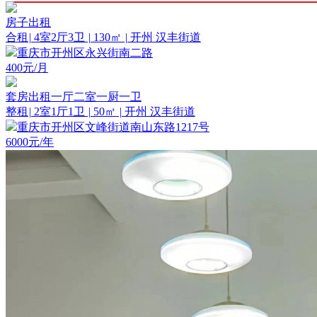
房子出租
合租
|
4室2厅3卫
|
130㎡
|
开州 汉丰街道
重庆市开州区永兴街南二路
400
元/月
套房出租一厅二室一厨一卫
整租
|
2室1厅1卫
|
50㎡
|
开州 汉丰街道
重庆市开州区文峰街道南山东路1217号
6000
元/年