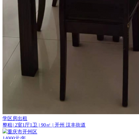
学区房出租
整租
|
2室1厅1卫
|
90㎡
|
开州 汉丰街道
重庆市开州区
14000
元/年