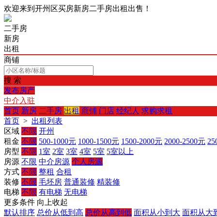
欢迎来到开州区买房新房二手房出租出售！
二手房
新房
出租
商铺
搜 索
发布房产
中介入驻
首页
新房
二手房
出租
商铺
门店
经纪人
求购求租
首页
>
出租列表
区域
不限
开州
租金
不限
500-1000元
1000-1500元
1500-2000元
2000-2500元
25
房型
不限
1室
2室
3室
4室
5室
5室以上
房源
不限
中介房源
个人房源
方式
不限
整租
合租
装修
不限
毛坯房
普通装修
精装修
电梯
不限
有电梯
无电梯
更多条件
向上收起
默认排序
总价从低到高
总价从高到低
面积从小到大
面积从大