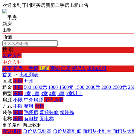
欢迎来到开州区买房新房二手房出租出售！
二手房
新房
出租
商铺
搜 索
发布房产
中介入驻
首页
新房
二手房
出租
商铺
门店
经纪人
求购求租
首页
>
出租列表
区域
不限
开州
租金
不限
500-1000元
1000-1500元
1500-2000元
2000-2500元
25
房型
不限
1室
2室
3室
4室
5室
5室以上
房源
不限
中介房源
个人房源
方式
不限
整租
合租
装修
不限
毛坯房
普通装修
精装修
电梯
不限
有电梯
无电梯
更多条件
向上收起
默认排序
总价从低到高
总价从高到低
面积从小到大
面积从大