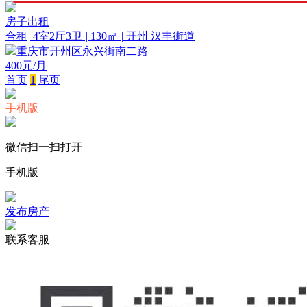
房子出租
合租
|
4室2厅3卫
|
130㎡
|
开州 汉丰街道
重庆市开州区永兴街南二路
400
元/月
首页
1
尾页
手机版
微信扫一扫打开
手机版
发布房产
联系客服