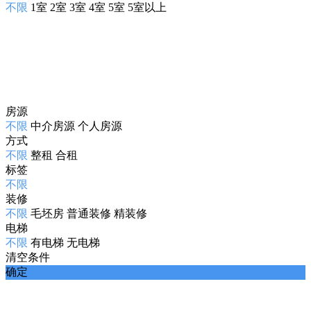
不限
1室
2室
3室
4室
5室
5室以上
房源
不限
中介房源
个人房源
方式
不限
整租
合租
标签
不限
装修
不限
毛坯房
普通装修
精装修
电梯
不限
有电梯
无电梯
清空条件
确定