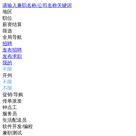
请输入兼职名称/公司名称关键词
地区
职位
薪资结算
筛选
全局导航
招聘
发布招聘
发布求职
我的
不限
开州
不限
不限
促销/导购
传单派发
钟点工
服务员
生活配送员
软件开发/编程
兼职测试