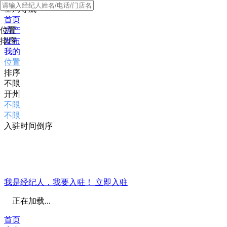
全局导航
首页
位置
房产
排序
发布
我的
位置
排序
不限
开州
不限
不限
入驻时间倒序
我是经纪人，我要入驻！
立即入驻
正在加载...
首页