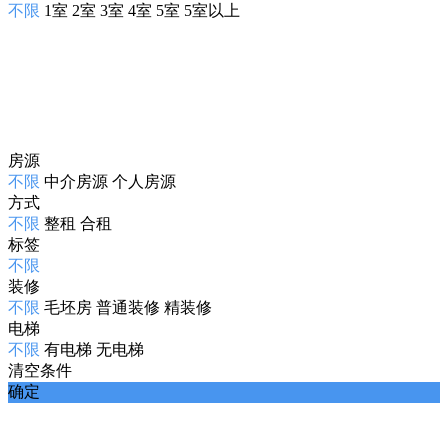
不限
1室
2室
3室
4室
5室
5室以上
房源
不限
中介房源
个人房源
方式
不限
整租
合租
标签
不限
装修
不限
毛坯房
普通装修
精装修
电梯
不限
有电梯
无电梯
清空条件
确定