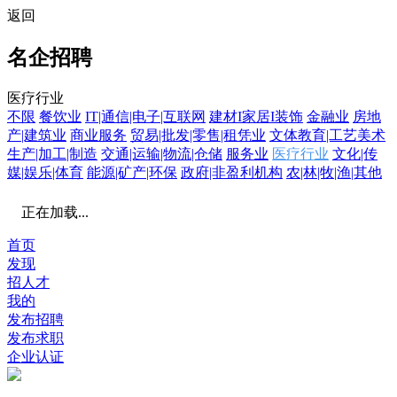
返回
名企招聘
医疗行业
不限
餐饮业
IT|通信|电子|互联网
建材I家居I装饰
金融业
房地
产|建筑业
商业服务
贸易|批发|零售|租凭业
文体教育|工艺美术
生产|加工|制造
交通|运输|物流|仓储
服务业
医疗行业
文化|传
媒|娱乐|体育
能源|矿产|环保
政府|非盈利机构
农|林|牧|渔|其他
正在加载...
首页
发现
招人才
我的
发布招聘
发布求职
企业认证