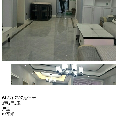
64.8
万
7807元/平米
3室2厅2卫
户型
83平米