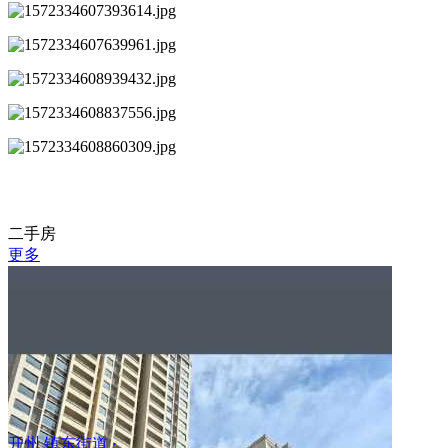
二手房
更多
开州 镇东街道 ·