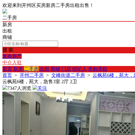
欢迎来到开州区买房新房二手房出租出售！
二手房
新房
出租
商铺
搜 索
发布房产
中介入驻
首页
新房
二手房
出租
商铺
门店
经纪人
求购求租
首页
>
开州二手房
>
文峰街道二手房
>
云枫苑6楼，苑大，急
云枫苑6楼，苑大，急售3室 2厅 2卫
7347人浏览
关注