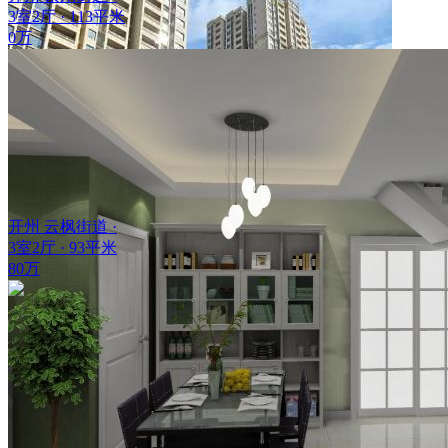
3室2厅 · 113平米
0万
开州 云枫街道 ·
3室2厅 · 93平米
80万