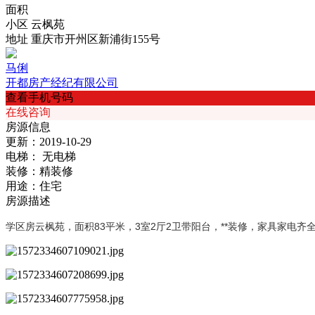
面积
小区
云枫苑
地址
重庆市开州区新浦街155号
马俐
开都房产经纪有限公司
查看手机号码
在线咨询
房源信息
更新：
2019-10-29
电梯：
无电梯
装修：
精装修
用途：
住宅
房源描述
学区房云枫苑，面积83平米，3室2厅2卫带阳台，**装修，家具家电齐