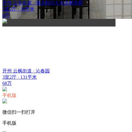
开州 汉丰街道 · 湖北利川大兴凉都华府
3室2厅 · 30平米
0万
开州 云枫街道 · 沁春园
3室2厅 · 131平米
68万
手机版
微信扫一扫打开
手机版