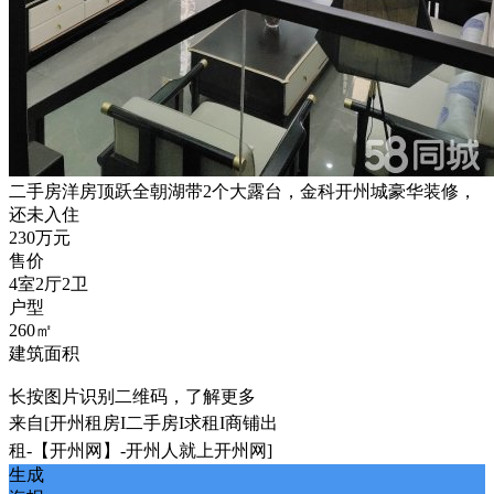
二手房
洋房顶跃全朝湖带2个大露台，金科开州城豪华装修，
还未入住
230万元
售价
4室2厅2卫
户型
260㎡
建筑面积
长按图片识别二维码，了解更多
来自[开州租房I二手房I求租I商铺出
租-【开州网】-开州人就上开州网]
生成