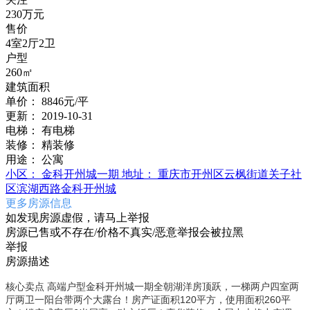
230万元
售价
4室2厅2卫
户型
260㎡
建筑面积
单价：
8846元/平
更新：
2019-10-31
电梯：
有电梯
装修：
精装修
用途：
公寓
小区：
金科开州城一期
地址：
重庆市开州区云枫街道关子社
区滨湖西路金科开州城
更多房源信息
如发现房源虚假，请马上举报
房源已售或不存在/价格不真实/恶意举报会被拉黑
举报
房源描述
核心卖点 高端户型金科开州城一期全朝湖洋房顶跃，一梯两户四室两
厅两卫一阳台带两个大露台！房产证面积120平方，使用面积260平